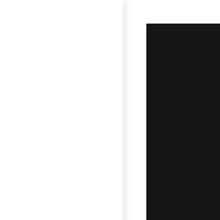
Aventura
MEJOR 
Naturaleza
APUEST
Cultura
Gastronomia
Alojamiento
Mapas