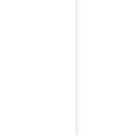
Juga
Esp
Todas las apues
las tragamoneda
los participante
bolsillos llama
Los encantos d
en un solo giro, 